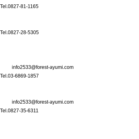
Tel.0827-81-1165
〒 742-0344
山口県岩国市玖珂町4999-1
Tel.0827-28-5305
【コンサルタント業・M＆A事業・Well-being事業】
〒 104-0061
東京都中央区銀座一丁目22番11号 銀座大竹ビジデンス2階
Mail:
info2533@forest-ayumi.com
Tel.03-6869-1857
〒 742-0344
山口県岩国市玖珂町4999-1
Mail:
info2533@forest-ayumi.com
Tel.0827-35-6311
HOME
会社案内
介護事業