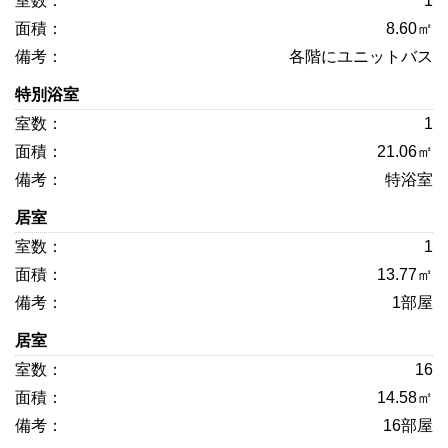
1
8.60㎡
各階にユニットバス
特別浴室
1
21.06㎡
特浴室
居室
1
13.77㎡
1部屋
居室
16
14.58㎡
16部屋