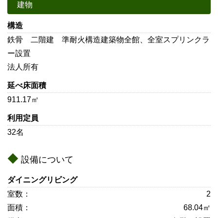
建物
構造
鉄骨 二階建 準耐火構造建築物
全館、全室スプリンクラ
ー設置
法人所有
延べ床面積
911.17㎡
利用定員
32名
設備について
ダイニング
リビング
2
68.04㎡