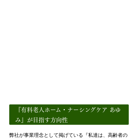
この度、令和5年11月30日をもって『小規模多機能型居宅
介護支援事業』の廃止を決定いたしました。
そして、これまでの『住宅型有料老人ホーム あゆみ』へ統
合し、新たに入居施設として生まれ変わります。
令和5年 12月 1日より
『有料老人ホーム・ナーシングケ
ア あゆみ』として
新たなスタートを切ります！
『有料老人ホーム・ナーシングケア あゆ
み』が目指す方向性
弊社が事業理念として掲げている『私達は、高齢者の