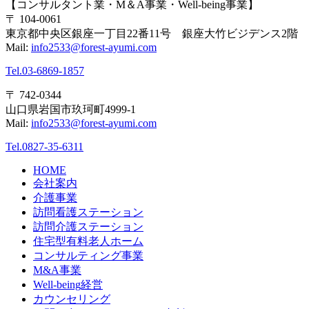
【コンサルタント業・M＆A事業・Well-being事業】
〒 104-0061
東京都中央区銀座一丁目22番11号 銀座大竹ビジデンス2階
Mail:
info2533@forest-ayumi.com
Tel.03-6869-1857
〒 742-0344
山口県岩国市玖珂町4999-1
Mail:
info2533@forest-ayumi.com
Tel.0827-35-6311
HOME
会社案内
介護事業
訪問看護ステーション
訪問介護ステーション
住宅型有料老人ホーム
コンサルティング事業
M&A事業
Well-being経営
カウンセリング