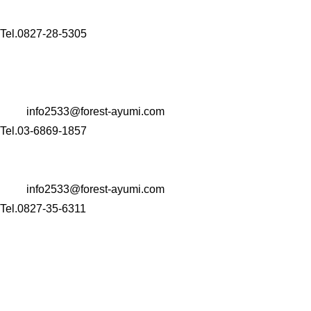
山口県岩国市玖珂町4999-1
Tel.0827-28-5305
【コンサルタント業・M＆A事業・Well-being事業】
〒 104-0061
東京都中央区銀座一丁目22番11号 銀座大竹ビジデンス2階
Mail:
info2533@forest-ayumi.com
Tel.03-6869-1857
〒 742-0344
山口県岩国市玖珂町4999-1
Mail:
info2533@forest-ayumi.com
Tel.0827-35-6311
HOME
会社案内
介護事業
訪問看護ステーション
訪問介護ステーション
住宅型有料老人ホーム