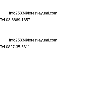
東京都中央区銀座一丁目22番11号 銀座大竹ビジデンス2階
Mail:
info2533@forest-ayumi.com
Tel.03-6869-1857
〒 742-0344
山口県岩国市玖珂町4999-1
Mail:
info2533@forest-ayumi.com
Tel.0827-35-6311
HOME
会社案内
介護事業
訪問看護ステーション
訪
コンサルティング事業
M&A事業
Well-being経営
カウン
採用情報
アクセス
お知らせ
ブログ
プライバシーポ
© 2016 株式会社フォレスト.