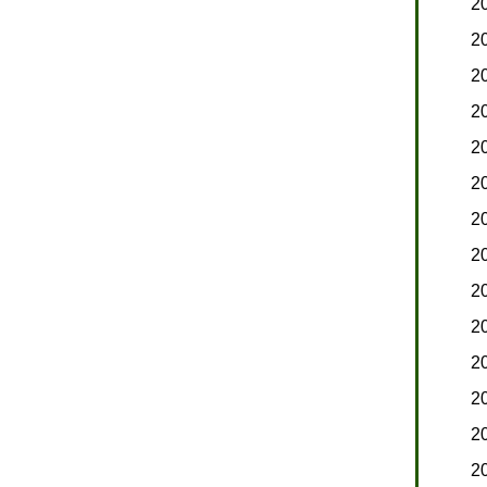
2
2
2
2
2
2
2
問介護ステーション
住宅型有料老人ホーム
2
セリング
お問い合わせ・オンライン相談
2
リシー
2
2
2
2
2