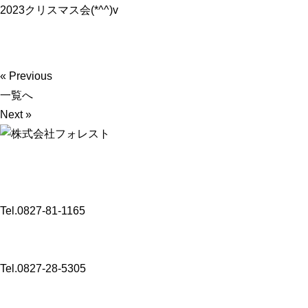
2023クリスマス会(*^^)v
« Previous
一覧へ
Next »
【介護事業】
〒 742-0341
山口県岩国市玖珂町3432-8
Tel.0827-81-1165
〒 742-0344
山口県岩国市玖珂町4999-1
Tel.0827-28-5305
【コンサルタント業・M＆A事業・Well-being事業】
〒 104-0061