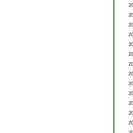
問介護ステーション
住宅型有料老人ホーム
2
セリング
お問い合わせ・オンライン相談
2
リシー
2
2
2
2
2
2
2
2
2
2
2
2