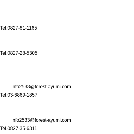
【介護事業】
〒 742-0341
山口県岩国市玖珂町3432-8
Tel.0827-81-1165
〒 742-0344
山口県岩国市玖珂町4999-1
Tel.0827-28-5305
【コンサルタント業・M＆A事業・Well-being事業】
〒 104-0061
東京都中央区銀座一丁目22番11号 銀座大竹ビジデンス2階
Mail:
info2533@forest-ayumi.com
Tel.03-6869-1857
〒 742-0344
山口県岩国市玖珂町4999-1
Mail:
info2533@forest-ayumi.com
Tel.0827-35-6311