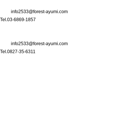
東京都中央区銀座一丁目22番11号 銀座大竹ビジデンス2階
Mail:
info2533@forest-ayumi.com
Tel.03-6869-1857
〒 742-0344
山口県岩国市玖珂町4999-1
Mail:
info2533@forest-ayumi.com
Tel.0827-35-6311
HOME
会社案内
介護事業
訪問看護ステーション
訪問介護ステーション
住宅型有料老人ホーム
コンサルティング事業
M&A事業
Well-being経営
カウンセリング
お問い合わせ・オンライン相談