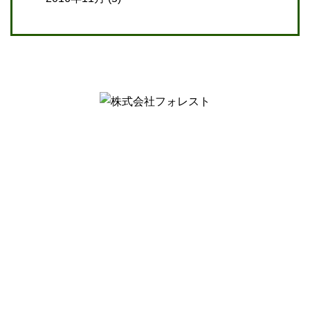
【介護事業】
〒 742-0341
山口県岩国市玖珂町3432-8
Tel.0827-81-1165
〒 742-0344
山口県岩国市玖珂町4999-1
Tel.0827-28-5305
【コンサルタント業・M＆A事業・Well-being事業】
〒 104-0061