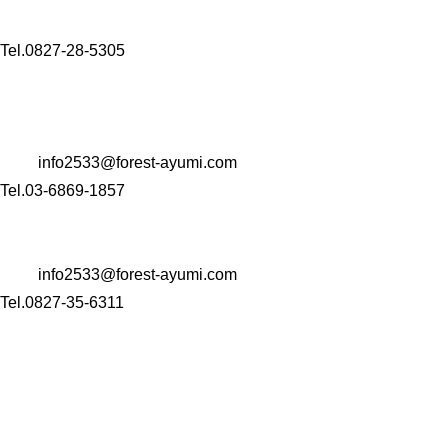
山口県岩国市玖珂町4999-1
Tel.0827-28-5305
【コンサルタント業・M＆A事業・Well-being事業】
〒 104-0061
東京都中央区銀座一丁目22番11号 銀座大竹ビジデンス2階
Mail:
info2533@forest-ayumi.com
Tel.03-6869-1857
〒 742-0344
山口県岩国市玖珂町4999-1
Mail:
info2533@forest-ayumi.com
Tel.0827-35-6311
HOME
会社案内
介護事業
訪問看護ステーション
訪問介護ステーション