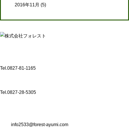
2016年11月
(5)
【介護事業】
〒 742-0341
山口県岩国市玖珂町3432-8
Tel.0827-81-1165
〒 742-0344
山口県岩国市玖珂町4999-1
Tel.0827-28-5305
【コンサルタント業・M＆A事業・Well-being事業】
〒 104-0061
東京都中央区銀座一丁目22番11号 銀座大竹ビジデンス2階
Mail:
info2533@forest-ayumi.com