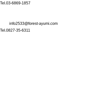
Tel.03-6869-1857
〒 742-0344
山口県岩国市玖珂町4999-1
Mail:
info2533@forest-ayumi.com
Tel.0827-35-6311
HOME
会社案内
介護事業
訪問看護ステーション
訪問介護ステーション
住宅型有料老人ホーム
コンサルティング事業
M&A事業
Well-being経営
カウンセリング
お問い合わせ・オンライン相談
採用情報
アクセス