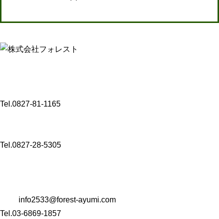
【介護事業】
〒 742-0341
山口県岩国市玖珂町3432-8
Tel.0827-81-1165
〒 742-0344
山口県岩国市玖珂町4999-1
Tel.0827-28-5305
【コンサルタント業・M＆A事業・Well-being事業】
〒 104-0061
東京都中央区銀座一丁目22番11号 銀座大竹ビジデンス2階
Mail:
info2533@forest-ayumi.com
Tel.03-6869-1857