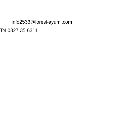
〒 742-0344
山口県岩国市玖珂町4999-1
Mail:
info2533@forest-ayumi.com
Tel.0827-35-6311
HOME
会社案内
介護事業
訪問看護ステーション
訪問介護ステーション
住宅型有料老人ホーム
コンサルティング事業
M&A事業
Well-being経営
カウンセリング
お問い合わせ・オンライン相談
採用情報
アクセス
お知らせ