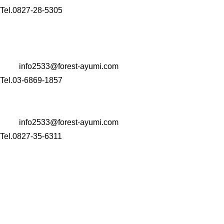
Tel.0827-28-5305
【コンサルタント業・M＆A事業・Well-being事業】
〒 104-0061
東京都中央区銀座一丁目22番11号 銀座大竹ビジデンス2階
Mail:
info2533@forest-ayumi.com
Tel.03-6869-1857
〒 742-0344
山口県岩国市玖珂町4999-1
Mail:
info2533@forest-ayumi.com
Tel.0827-35-6311
HOME
会社案内
介護事業
訪問看護ステーション
訪問介護ステーション
住宅型有料老人ホーム
コンサルティング事業